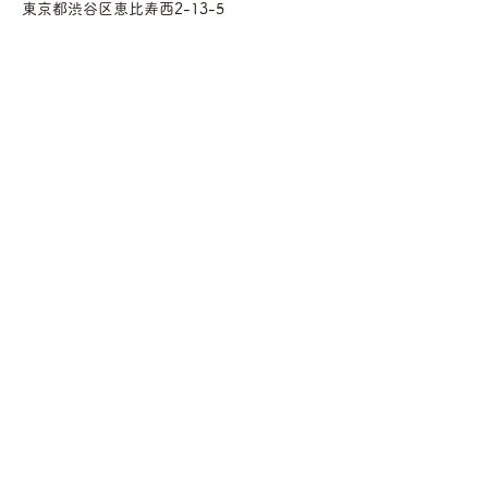
東京都渋谷区恵比寿西2-13-5
渋谷区恵比寿西二丁目複合施設３F
Googleマップ
ヘルパー派遣
相談支援
ショートステイ
グループホーム
法人概要