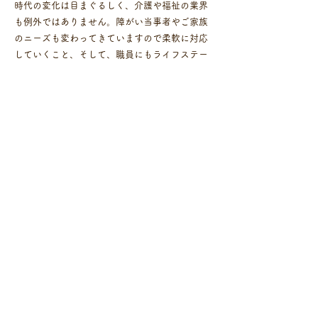
時代の変化は目まぐるしく、介護や福祉の業界
も例外ではありません。障がい当事者やご家族
のニーズも変わってきていますので柔軟に対応
していくこと、そして、職員にもライフステー
ジに沿った多様な働き方を認めていくことで離
職を防ぎ、法人の理念である「障害がある方々
が生まれ育った地域の中でできるだけ長く、そ
の人らしい人生を送れるように支援する」こと
を実現できる事業者であり続けたいと思ってい
ます。
これからも「たんぽぽの会」をよろしくお願い
いたします。
ヘルパー派遣