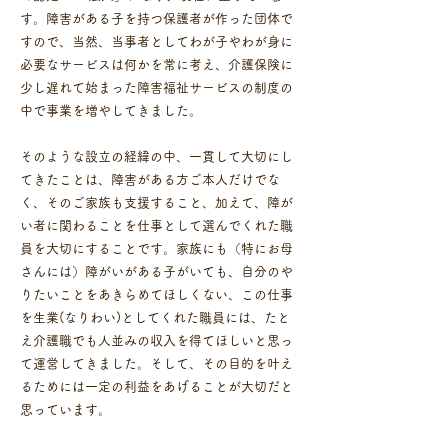
す。障害がある子を持つ保護者が作った団体で
すので、当然、当事者としてわが子やわが身に
必要なサービスは何かを常に考え、介護保険に
少し遅れて始まった障害福祉サービスの制度の
中で事業を増やしてきました。
そのような設立の経緯の中、一貫して大切にし
てきたことは、障害がある方ご本人だけでな
く、そのご家族も支援すること、加えて、障が
い者に関わることを仕事として選んでくれた職
員を大切にすることです。家族にも（特にお母
さんには）障がいがある子がいても、自分のや
りたいことをあきらめてほしくない、この仕事
を生業(なりわい)としてくれた職員には、たと
え介護職でも人並みの収入を得てほしいと思っ
て運営してきました。そして、その目的を叶え
るためには一定の利益をあげることが大切だと
思っています。